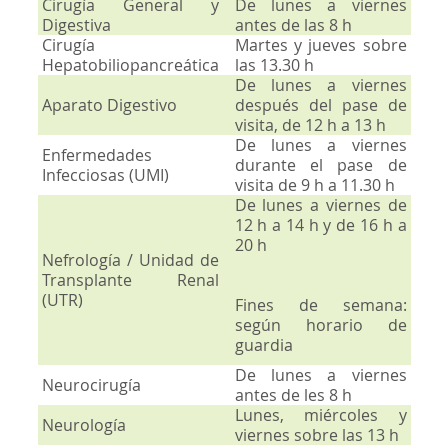
Cirugía General y
De lunes a viernes
Digestiva
antes de las 8 h
Cirugía
Martes y jueves sobre
Hepatobiliopancreática
las 13.30 h
De lunes a viernes
Aparato Digestivo
después del pase de
visita, de 12 h a 13 h
De lunes a viernes
Enfermedades
durante el pase de
Infecciosas (UMI)
visita de 9 h a 11.30 h
De lunes a viernes de
12 h a 14 h y de 16 h a
20 h
Nefrología / Unidad de
Transplante Renal
(UTR)
Fines de semana:
según horario de
guardia
De lunes a viernes
Neurocirugía
antes de les 8 h
Lunes, miércoles y
Neurología
viernes sobre las 13 h