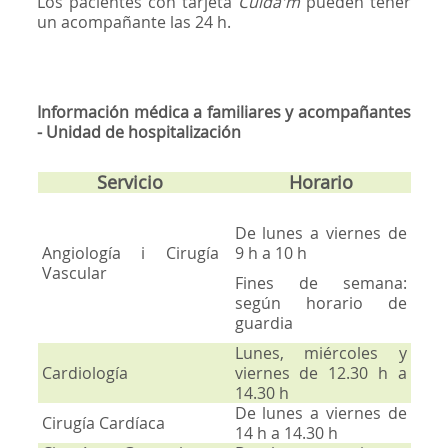
Los pacientes con tarjeta
Cuida'm
pueden tener
un acompañante las 24 h.
Información médica a familiares y acompañantes
- Unidad de hospitalización
Servicio
Horario
De lunes a viernes de
Angiología i Cirugía
9 h a 10 h
Vascular
Fines de semana:
según horario de
guardia
Lunes, miércoles y
Cardiología
viernes de 12.30 h a
14.30 h
De lunes a viernes de
Cirugía Cardíaca
14 h a 14.30 h