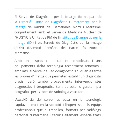
El Servei de Diagnòstic per la Imatge forma part de
la
Direcció Clínica de Diagnòstic i Tractament per la
Imatge
de l’Àmbit del Barcelonès Nord i Maresme,
conjuntament amb el Servei de Medicina Nuclear de
l’HUGTiP, la Unitat de RM de l’
Institut de Diagnòstic per la
Imatge (IDI)
i els Serveis de Diagnòstic per la Imatge
(SDPI) d’Atenció Primària del Barcelonès Nord i
Maresme.
Amb uns espais completament remodelats i uns
equipaments d’alta tecnologia recentment renovats i
ampliats, al Servei de Radiodiagnòstic s’hi duen a terme
les proves d’imatge que permeten establir un diagnòstic
precís, però també procediments intervencionistes
diagnòstics i terapèutics tant percutanis guiats per
ecografia i per TC com de radiologia vascular.
L’excel·lència del servei es basa en la tecnologia
capdavantera i en la vocació i l’expertesa dels equips
professionals que hi treballen, formats per radiòlegs,
personal d’infermeria i tècnics altament especialitzats.