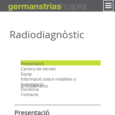
Salta al contigut
Radiodiagnòstic
Presentació
Cartera de serveis
Equip
Informació sobre malalties o
Investigació
procediments
Docència
Contacte
Presentació