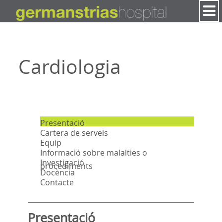
Salta al contigut
Cardiologia
Presentació
Cartera de serveis
Equip
Informació sobre malalties o
Investigació
procediments
Docència
Contacte
Presentació