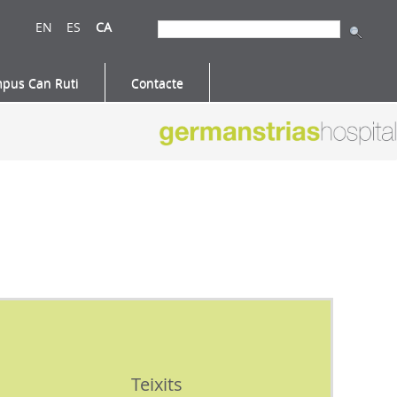
EN
ES
CA
pus Can Ruti
Contacte
Teixits