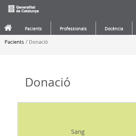
Salta al contigut
Pacients
Professionals
Docència
Pacients
/
Donació
Donació
Sang