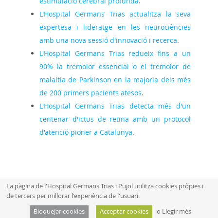
estimulació cerebral profunda
.
L'Hospital Germans Trias actualitza la seva
expertesa i lideratge en les neurociències
amb una nova sessió d'innovació i recerca
.
L'Hospital Germans Trias redueix fins a un
90% la tremolor essencial o el tremolor de
malaltia de Parkinson en la majoria dels més
de 200 primers pacients atesos
.
L'Hospital Germans Trias detecta més d'un
centenar d'ictus de retina amb un protocol
d'atenció pioner a Catalunya
.
La pàgina de l'Hospital Germans Trias i Pujol utilitza cookies pròpies i
de tercers per millorar l'experiència de l'usuari.
Mapa web
Aví­s legal
Bloquejar cookies
Acceptar cookies
o
Llegir més