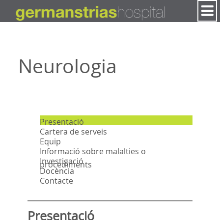
Salta al contigut
Neurologia
Presentació
Cartera de serveis
Equip
Informació sobre malalties o
Investigació
procediments
Docència
Contacte
Presentació