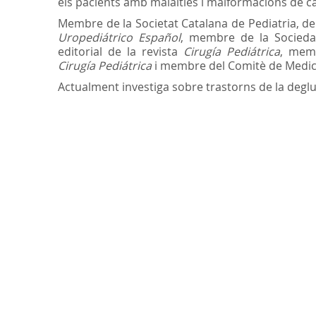
els pacients amb malalties i malformacions de cap 
Membre de la Societat Catalana de Pediatria, de
Uropediátrico Español
, membre de la Socieda
editorial de la revista
Cirugía Pediátrica
, memb
Cirugía Pediátrica
i membre del Comitè de Medicin
Actualment investiga sobre trastorns de la deglu