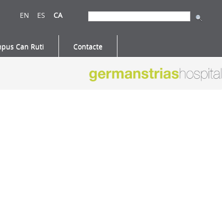
EN
ES
CA
pus Can Ruti
Contacte