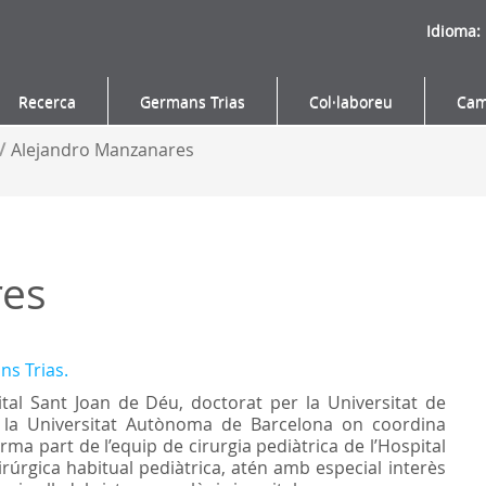
Idioma:
Recerca
Germans Trias
Col·laboreu
Cam
/
Alejandro Manzanares
res
ns Trias.
ital Sant Joan de Déu, doctorat per la Universitat de
e la Universitat Autònoma de Barcelona on coordina
orma part de l’equip de cirurgia pediàtrica de l’Hospital
rúrgica habitual pediàtrica, atén amb especial interès