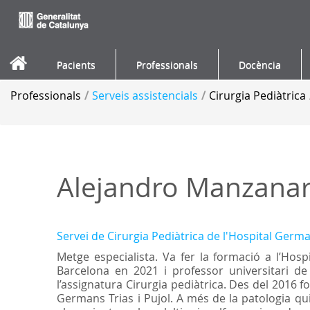
Salta al contigut
Pacients
Professionals
Docència
Professionals
/
Serveis assistencials
/
Cirurgia Pediàtrica
Alejandro Manzana
Servei de Cirurgia Pediàtrica de l'Hospital Germa
Metge especialista. Va fer la formació a l’Hosp
Barcelona en 2021 i professor universitari d
l’assignatura Cirurgia pediàtrica. Des del 2016 f
Germans Trias i Pujol. A més de la patologia qui