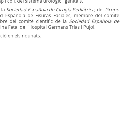
i coll, del sistema urològic i genitals.
 la
Sociedad Española de Cirugía Pediátrica,
del
Grupo
d Española de Fisuras Faciales, membre del comitè
re del comitè científic de la
Sociedad Española de
a Fetal de l’Hospital Germans Trias i Pujol.
ció en els nounats.