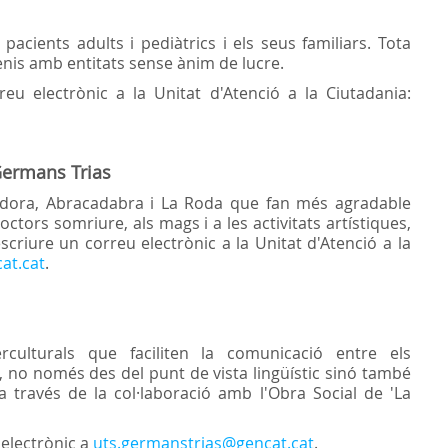
pacients adults i pediàtrics i els seus familiars. Tota
venis amb entitats sense ànim de lucre.
u electrònic a la Unitat d'Atenció a la Ciutadania:
 Germans Trias
odora, Abracadabra i La Roda que fan més agradable
octors somriure, als mags i a les activitats artístiques,
riure un correu electrònic a la Unitat d'Atenció a la
at.cat
.
culturals que faciliten la comunicació entre els
s, no només des del punt de vista lingüístic sinó també
a través de la col·laboració amb l'Obra Social de 'La
electrònic a
uts.germanstrias@gencat.cat
.