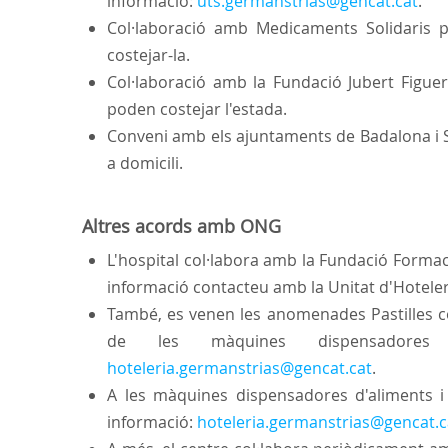
informació:
uts.germanstrias@gencat.cat
.
Col·laboració amb Medicaments Solidaris 
costejar-la.
Col·laboració amb la Fundació Jubert Figuer
poden costejar l'estada.
Conveni amb els ajuntaments de Badalona i S
a domicili.
Altres acords amb ONG
L'hospital col·labora amb la Fundació Formaci
informació contacteu amb la Unitat d'Hoteler
També, es venen les anomenades Pastilles co
de les màquines dispensadores 
hoteleria.germanstrias@gencat.cat
.
A les màquines dispensadores d'aliments 
informació:
hoteleria.germanstrias@gencat.c