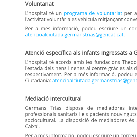
Voluntariat
L'hospital té un
programa de voluntariat
per a 
l'activitat voluntària es vehicula mitjançant con
Per a més informació, podeu escriure un corre
atencioalciutada.germanstrias@gencat.cat
.
Atenció específica als infants ingressats a
L'hospital té acords amb les fundacions Thed
l'estada dels nens i nenes al centre gràcies als d
respectivament. Per a més informació, podeu esc
Ciutadania:
atencioalciutada.germanstrias@genc
Mediació intercultural
Germans Trias disposa de mediadores inter
professionals sanitaris i els pacients nouvingut
sociocultural. La disposició de mediadores és 
Caixa'.
Per a més informació, podeu escriure un correu 