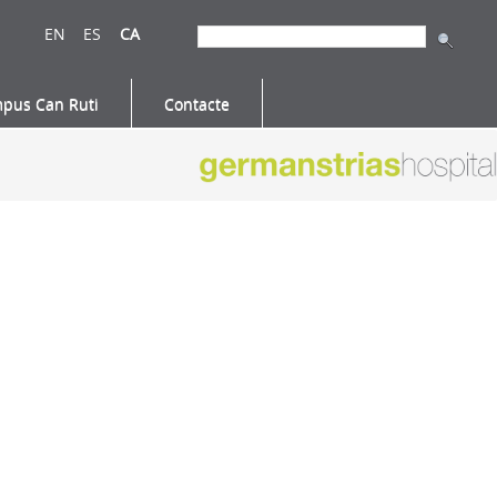
EN
ES
CA
pus Can Ruti
Contacte