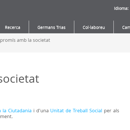
Idioma:
Recerca
Germans Trias
Col·laboreu
Cam
romís amb la societat
ocietat
a la Ciutadania
i d'una
Unitat de Treball Social
per als
ament.