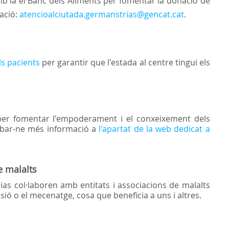
mb la el Banc dels Aliments per fomentar la donació de
ació:
atencioalciutada.germanstrias@gencat.cat
.
ls pacients
per garantir que l'estada al centre tingui els
per fomentar l'empoderament i el conxeixement dels
robar-ne més informació a
l'apartat de la web dedicat a
e malalts
as col·laboren amb entitats i associacions de malalts
sió o el mecenatge, cosa que beneficia a uns i altres.