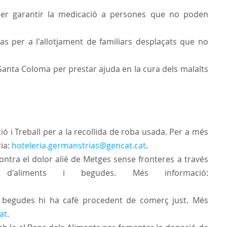
per garantir la medicació a persones que no poden
as per a l'allotjament de familiars desplaçats que no
anta Coloma per prestar ajuda en la cura dels malalts
ó i Treball per a la recollida de roba usada. Per a més
ia:
hoteleria.germanstrias@gencat.cat
.
ntra el dolor aliè de Metges sense fronteres a través
d'aliments i begudes. Més informació:
i begudes hi ha cafè procedent de comerç just. Més
at
.