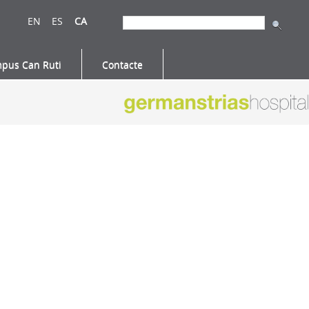
EN
ES
CA
pus Can Ruti
Contacte